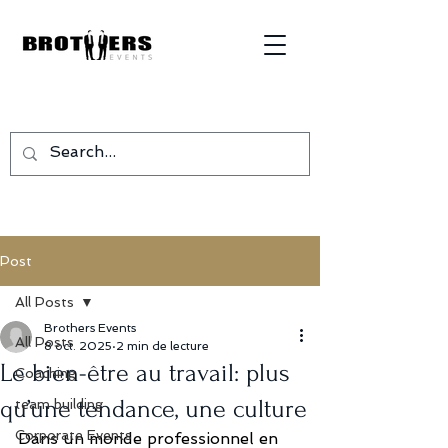
Post
All Posts
Brothers Events
All Posts
8 oct. 2025
2 min de lecture
Le bien-être au travail: plus
Coaching
qu’une tendance, une culture
team building
Corporate Events
Dans un monde professionnel en 