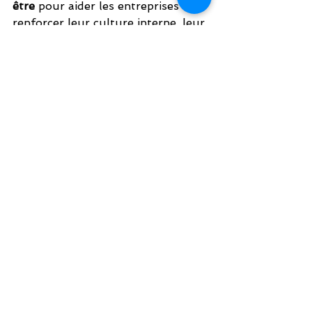
être
 pour aider les entreprises à 
renforcer leur culture interne, leur 
engagement et leur impact.
🌿 
Parce que le bien-être est 
la clé de toute réussite 
durable.
coaching
#BienÊtreAuTravail
#CultureDuCoaching
#DéveloppementDuLeadership
#TransformationDEquipe
#LeadershipConscient
Coaching