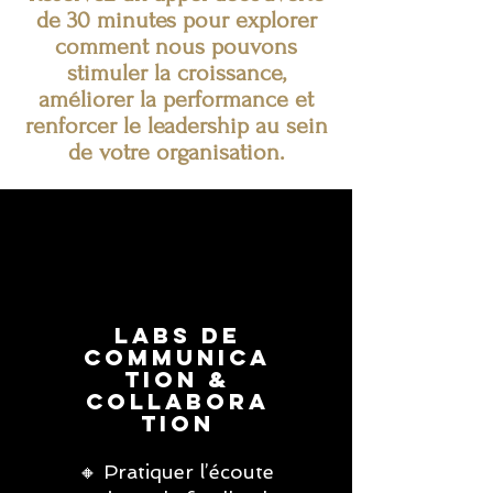
de 30 minutes pour explorer
comment nous pouvons
stimuler la croissance,
améliorer la performance et
renforcer le leadership au sein
de votre organisation.
Labs de
communica
tion &
collabora
tion
🔸 Pratiquer l’écoute